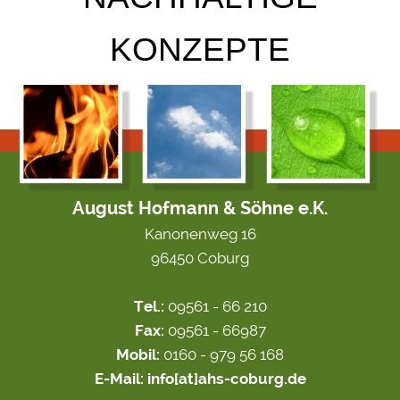
KONZEPTE
August Hofmann & Söhne e.K.
Kanonenweg 16
96450 Coburg
Tel.:
09561 - 66 210
Fax:
09561 - 66987
Mobil:
0160 - 979 56 168
E-Mail:
info[at]ahs-coburg.de