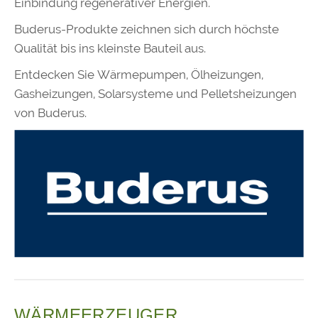
Einbindung regenerativer Energien.
Buderus-Produkte zeichnen sich durch höchste
Qualität bis ins kleinste Bauteil aus.
Entdecken Sie Wärmepumpen, Ölheizungen,
Gasheizungen, Solarsysteme und Pelletsheizungen
von Buderus.
WÄRMEERZEUGER