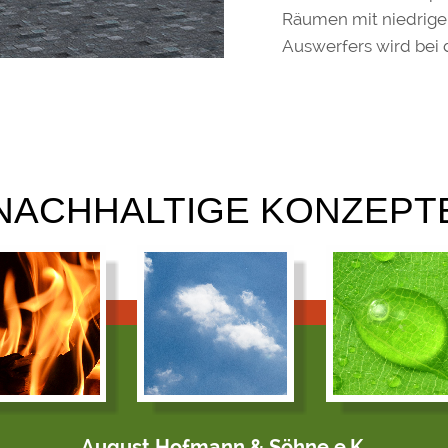
Räumen mit niedrig
Auswerfers wird bei 
NACHHALTIGE KONZEPT
August Hofmann & Söhne e.K.