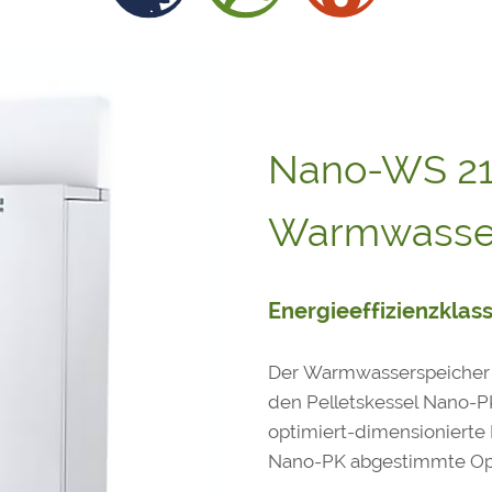
Nano-WS 2
Warmwasser
Energieeffizienzklass
Der Warmwasserspeicher N
den Pelletskessel Nano-PK
optimiert-dimensionierte 
Nano-PK abgestimmte Opt