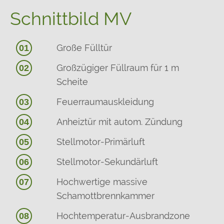
Schnittbild MV
Große Fülltür
01
Großzügiger Füllraum für 1 m
02
Scheite
Feuerraumauskleidung
03
Anheiztür mit autom. Zündung
04
Stellmotor-Primärluft
05
Stellmotor-Sekundärluft
06
Hochwertige massive
07
Schamottbrennkammer
Hochtemperatur-Ausbrandzone
08