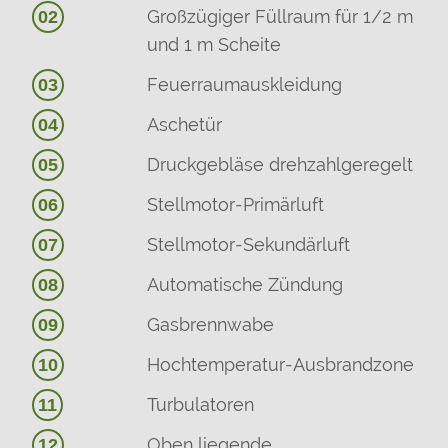
Großzügiger Füllraum für 1/2 m
02
und 1 m Scheite
Feuerraumauskleidung
03
Aschetür
04
Druckgebläse drehzahlgeregelt
05
Stellmotor-Primärluft
06
Stellmotor-Sekundärluft
07
Automatische Zündung
08
Gasbrennwabe
09
Hochtemperatur-Ausbrandzone
10
Turbulatoren
11
Oben liegende
12