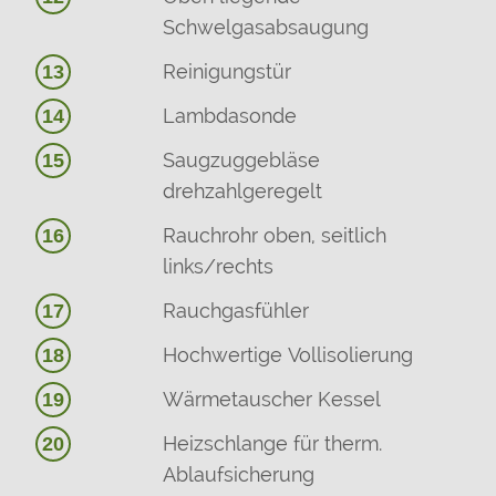
Schwelgasabsaugung
Reinigungstür
13
Lambdasonde
14
Saugzuggebläse
15
drehzahlgeregelt
Rauchrohr oben, seitlich
16
links/rechts
Rauchgasfühler
17
Hochwertige Vollisolierung
18
Wärmetauscher Kessel
19
Heizschlange für therm.
20
Ablaufsicherung