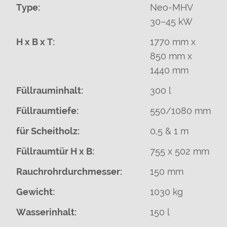
Type:
Neo-MHV
30–45 kW
H x B x T:
1770 mm x
850 mm x
1440 mm
Füllrauminhalt:
300 l
Füllraumtiefe:
550/1080 mm
für Scheitholz:
0,5 & 1 m
Füllraumtür H x B:
755 x 502 mm
Rauchrohrdurchmesser:
150 mm
Gewicht:
1030 kg
Wasserinhalt:
150 l