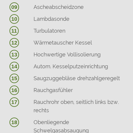
Ascheabscheidzone
09
Lambdasonde
10
Turbulatoren
11
Wärmetauscher Kessel
12
Hochwertige Vollisolierung
13
Autom. Kesselputzeinrichtung
14
Saugzuggebläse drehzahlgeregelt
15
Rauchgasfühler
16
Rauchrohr oben, seitlich links bzw.
17
rechts
Obenliegende
18
Schwelgasabsaugung