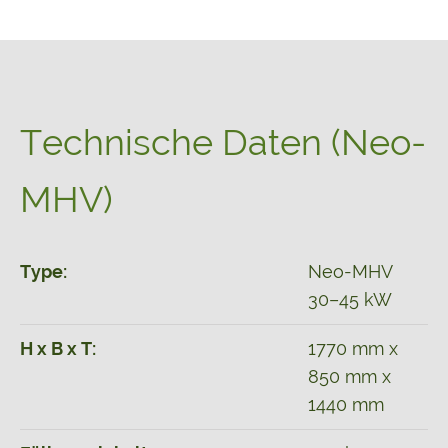
Technische Daten (Neo-
MHV)
Type:
Neo-MHV
30–45 kW
H x B x T:
1770 mm x
850 mm x
1440 mm