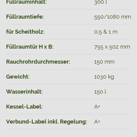
Füllrauminhalt:
300 l
Füllraumtiefe:
550/1080 mm
für Scheitholz:
0,5 & 1 m
Füllraumtür H x B:
755 x 502 mm
Rauchrohrdurchmesser:
150 mm
Gewicht:
1030 kg
Wasserinhalt:
150 l
Kessel-Label:
A+
Verbund-Label inkl. Regelung:
A+