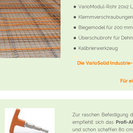
VarioModul-Rohr 20x2 La
Klemmverschraubungen 
Biegemodel für 200 mm
Überschubrohr für Deh
Kalibrierwerkzeug
Die VarioSolid Industri
Für e
Zur raschen Befestigung 
empfiehlt sich das
Profi-
und schon schaffen 80 cm 