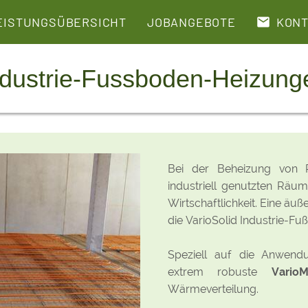
EISTUNGSÜBERSICHT
JOBANGEBOTE
KONT
ndustrie-Fussboden-Heizung
Bei der Beheizung von P
industriell genutzten Räum
Wirtschaftlichkeit. Eine äuß
die VarioSolid Industrie-F
Speziell auf die Anwendu
extrem robuste
Vario
Wärmeverteilung.