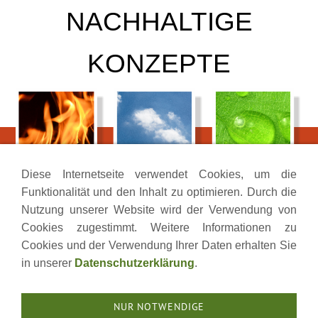
NACHHALTIGE
KONZEPTE
Diese Internetseite verwendet Cookies, um die
August Hofmann & Söhne e.K.
Funktionalität und den Inhalt zu optimieren. Durch die
Kanonenweg 16
Nutzung unserer Website wird der Verwendung von
96450 Coburg
Cookies zugestimmt. Weitere Informationen zu
Cookies und der Verwendung Ihrer Daten erhalten Sie
Tel:
09561 - 66 210
in unserer
Datenschutzerklärung
.
Fax:
09561 - 66 987
Mobil:
0160 - 979 56 168
E-Mail:
info[at]ahs-coburg
.de
NUR NOTWENDIGE